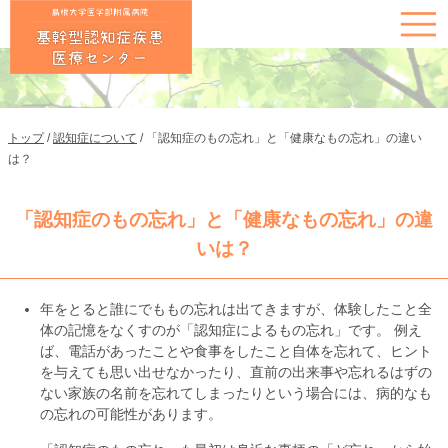
このページの本文へ
現
トップ
/
認知症について
/
「認知症のもの忘れ」と「健康なもの忘れ」の違い
在
は？
の
位
「認知症のもの忘れ」と「健康なもの忘れ」の違
置：
いは？
年をとると誰にでももの忘れは出てきますが、体験したこと全
体の記憶をなくすのが「認知症によるもの忘れ」です。 例え
ば、電話があったことや食事をしたこと自体を忘れて、ヒント
を与えても思い出せなかったり、直前の出来事や忘れるはずの
ない家族の名前を忘れてしまったりという場合には、病的なも
の忘れの可能性があります。